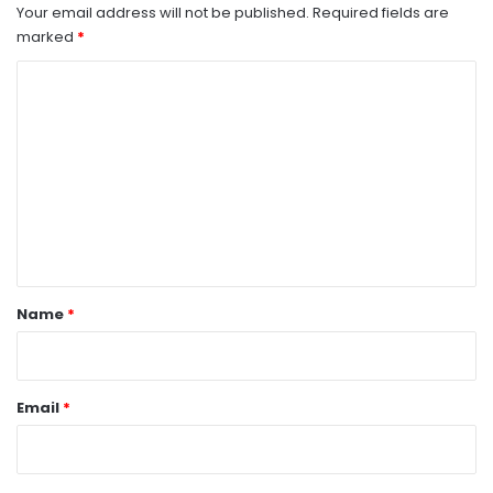
Your email address will not be published.
Required fields are
marked
*
C
o
m
m
e
n
t
*
Name
*
Email
*