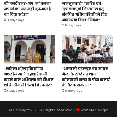
की फर्स्ट रनर-अप, मां बनना
जनसुनवाई* *त्वरित एवं
सपनों का अंत नहीं शुरुआत है
गुणवत्तापूर्ण निस्तारण हेतु
का दिया संदेश*
संबंधित अधिकारियों को दिए
आवश्यक दिशा-निर्देश*
4 days ago
5 days ago
*महिलाओं/लड़कियों पर
*आगामी चेहल्लुम एवं सावन
अश्लील गाने व इशारेबाजी
मेला के दृष्टिगत थाना
करने वाले अभियुक्त को मिशन
कोतवाली नगर में पीस कमेटी
शक्ति टीम ने किया गिरफ्तार*
की बैठक सम्पन्न*
5 days ago
6 days ago
© Copyright 2026, All Rights Reserved |
Website Design: