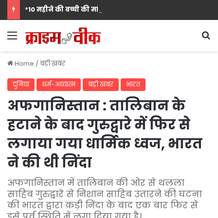
*10 महीने की बच्ची की मां पंखुड़ी श्रीवास्तव बनीं Mrs. मिसेज़ वर्ल्ड इंटरनेशनल 2026 की फर्स्ट रनर-अप, मां बनना सपनों का अंत नहीं शुरुआत है का दिया संदेश*
Menu
S
Home
/
बड़ी खबर
दुनिया
धर्म-अध्‍यात्‍म
बड़ी खबर
भारत
अफगानिस्तान : तालिबान के
हटाने के बाद गुरुद्वारे में फिर से
लगाया गया धार्मिक ध्वज, भारत
ने की थी निंदा
अफगानिस्तान में तालिबान की ओर से थलला
साहिब गुरुद्वारे से निशान साहिब उतारने की घटना
की भारत द्वारा कड़ी निंदा के बाद एक बार फिर से
इसे पूर्व स्थिति में लगा दिया गया है।