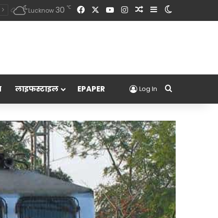
Facebook
X
YouTube
Instagram
Random Article
Sidebar
Switch skin
℃
30
Lucknow
Search for
म
लाइफस्टाइल
EPAPER
Log In