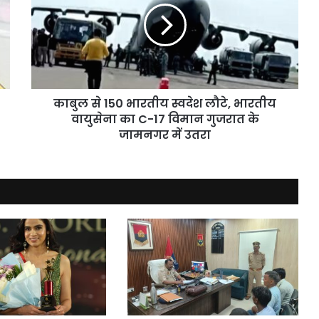
भारतीय
स्वदेश
लौटे,
भारतीय
वायुसेना
का
C-
काबुल से 150 भारतीय स्वदेश लौटे, भारतीय
17
वायुसेना का C-17 विमान गुजरात के
विमान
जामनगर में उतरा
गुजरात
के
जामनगर
में
उतरा