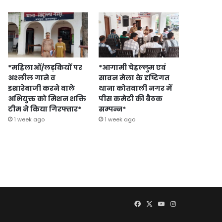
*महिलाओं/लड़कियों पर
*आगामी चेहल्लुम एवं
अश्लील गाने व
सावन मेला के दृष्टिगत
इशारेबाजी करने वाले
थाना कोतवाली नगर में
अभियुक्त को मिशन शक्ति
पीस कमेटी की बैठक
टीम ने किया गिरफ्तार*
सम्पन्न*
1 week ago
1 week ago
Facebook
X
YouTube
Instagram