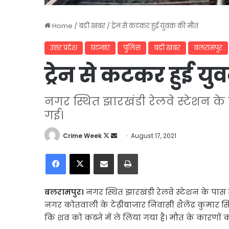
Home
/
बड़ी खबर
/
ट्रेन से कटकर हुई युवक की मौत
उत्तर प्रदेश
घटनाएं
पुलिस
बड़ी खबर
बलरामपुर
ट्रेन से कटकर हुई य
नगर स्थित झारखंडी रेलवे स्टेशन के
गई।
Follow
Send
Crime Week
August 17, 2021
on
an
Facebook
X
Share via Email
Print
X
email
बलरामपुर।
नगर स्थित झारखंडी रेलवे स्टेशन के पा
नगर कोतवाली के टेढ़ीबाजार निवासी शैलेंद्र कुमार सिंह 
कि शव को कब्जे में ले लिया गया है। मौत के कारणों 