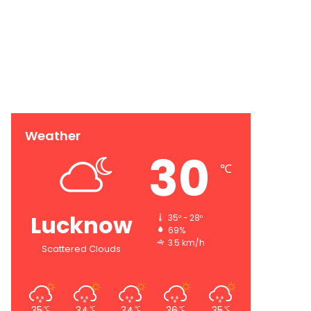
Weather
30
℃
Lucknow
35º - 28º
69%
3.5 km/h
Scattered Clouds
35
34
34
36
35
℃
℃
℃
℃
℃