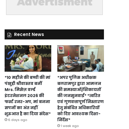
Recent News
*10 महीने की बच्ची की मां
*अपर पुलिस अधीक्षक
पंखुड़ी श्रीवास्तव बनीं
बलरामपुर द्वारा आमजन
Mrs. मिसेज़ वर्ल्ड
की समस्याओं/शिकायतों
इंटरनेशनल 2026 की
की जनसुनवाई* *त्वरित
फर्स्ट रनर-अप, मां बनना
एवं गुणवत्तापूर्ण निस्तारण
सपनों का अंत नहीं
हेतु संबंधित अधिकारियों
शुरुआत है का दिया संदेश*
को दिए आवश्यक दिशा-
निर्देश*
6 days ago
1 week ago