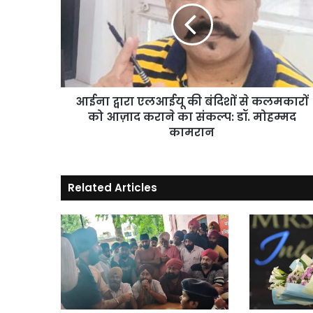
की
बंदिशों
से
कलमकारों
को
आज़ाद
कराने
आईना द्वारा एलआईयू की बंदिशों से कलमकारों
का
को आज़ाद कराने का संकल्प: डॉ. मोहम्मद
संकल्प:
कामरान
डॉ.
मोहम्मद
कामरान
Related Articles