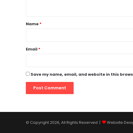
n
t
*
Name
*
Email
*
Save my name, email, and website in this brows
© Copyright 2026, All Rights Reserved |
Website Desi