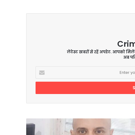
Cri
लेटेस्ट खबरों से रहें अपडेट. आपको मिल
अब पढ़
Enter
your
Email
address
आईना
द्वारा
एलआईयू