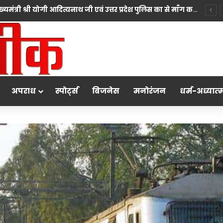
*10 महीने की बच्ची की मां पंखुड़ी श्रीवास्तव बनीं Mrs. मिसेज़ वर्ल्ड इंटरनेशनल 2026 की फर्स्ट रनर-अप, मां बनना सपनों का अंत नहीं शुरुआत है का दिया संदेश*
अपराध
स्पोर्ट्स
बिजनेस
मनोरंजन
धर्म-अध्‍यात्‍