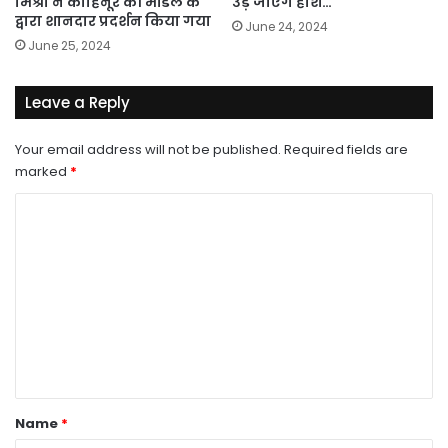
मिश्रा ने कोहिनूर की मॉडल के
उड़ जाएंगे होश…
द्वारा शानदार प्रदर्शन किया गया
June 24, 2024
June 25, 2024
Leave a Reply
Your email address will not be published.
Required fields are
marked
*
C
o
m
m
e
n
t
*
Name
*