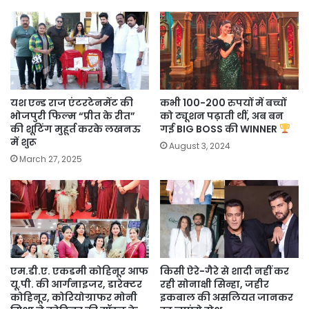
यश एन्ड राज एंटरटेनमेंट की
कभी 100-200 रुपयों में बच्चों
भोजपुरी फिल्म “प्रीत के रीत”
को ट्यूशन पढ़ाती थीं, अब बन
की शूटिंग मुहूर्त करके लखनऊ
गई BIG BOSS की WINNER
में शुरू
August 3, 2024
March 27, 2025
एम.डी.ए. एकडमी कोहिनूर आफ
किसी ऐरे-गैरे से शादी नहीं कर
यू.पी. की आर्गनाइजर, डारेक्टर
रही सोनाक्षी सिन्हा, जहीर
कोहिनूर, कोरियोग्राफर मोनी
इकबाल की असलियत जानकर