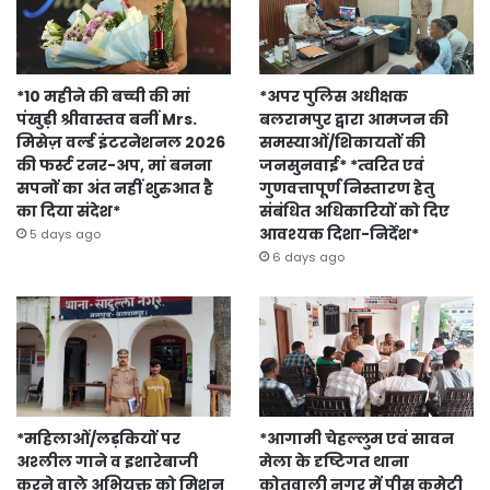
*10 महीने की बच्ची की मां
*अपर पुलिस अधीक्षक
पंखुड़ी श्रीवास्तव बनीं Mrs.
बलरामपुर द्वारा आमजन की
मिसेज़ वर्ल्ड इंटरनेशनल 2026
समस्याओं/शिकायतों की
की फर्स्ट रनर-अप, मां बनना
जनसुनवाई* *त्वरित एवं
सपनों का अंत नहीं शुरुआत है
गुणवत्तापूर्ण निस्तारण हेतु
का दिया संदेश*
संबंधित अधिकारियों को दिए
आवश्यक दिशा-निर्देश*
5 days ago
6 days ago
*महिलाओं/लड़कियों पर
*आगामी चेहल्लुम एवं सावन
अश्लील गाने व इशारेबाजी
मेला के दृष्टिगत थाना
करने वाले अभियुक्त को मिशन
कोतवाली नगर में पीस कमेटी