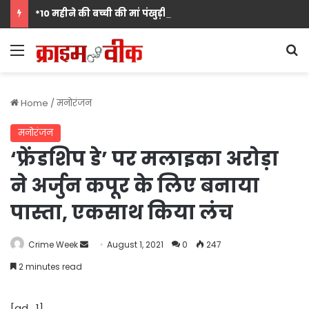
*10 महीने की बच्ची की मां पंखुड़ी श्रीवास्तव बनीं Mrs. मिसेज़ वर्ल्ड इंटरनेशनल 2026 की फर्स्ट रनर-अप, मां बनना सपनों का अंत नहीं शुरुआत है का दिया संदेश*
Menu
S
Home
/
मनोरंजन
मनोरंजन
‘फ्रेंडशिप डे’ पर मलाइका अरोड़ा
ने अर्जुन कपूर के लिए बनाया
पास्ता, एकसाथ किया लंच
Send
Crime Week
August 1, 2021
0
247
an
2 minutes read
email
[ad_1]