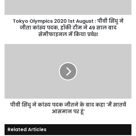
पीवी
सिंधु
ने
जीता
Tokyo Olympics 2020 1st August : पीवी सिंधु ने
कांस्य
जीता कांस्य पदक, हॉकी टीम ने 49 साल बाद
पदक,
सेमीफाइनल में किया प्रवेश
हॉकी
टीम
पीवी
ने
सिंधु
49
ने
साल
कांस्य
बाद
पदक
सेमीफाइनल
जीतने
में
के
किया
बाद
प्रवेश
कहा
'मैं
पीवी सिंधु ने कांस्य पदक जीतने के बाद कहा 'मैं सातवें
सातवें
आसमान पर हूं'
आसमान
पर
Related Articles
हूं'