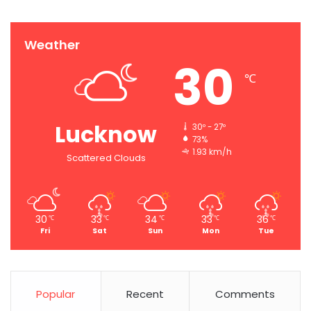
Weather
30
℃
Lucknow
30º - 27º
73%
1.93 km/h
Scattered Clouds
30
33
34
33
36
℃
℃
℃
℃
℃
Fri
Sat
Sun
Mon
Tue
Popular
Recent
Comments