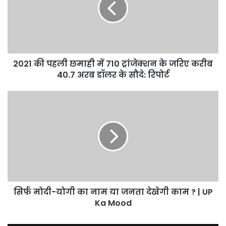
में
710
ट्रांजेक्शन
के
जरिए
करीब
2021 की पहली छमाही में 710 ट्रांजेक्शन के जरिए करीब
40.7
40.7 अरब डॉलर के सौदे: रिपोर्ट
अरब
डॉलर
सिर्फ
के
मोदी-
सौदे:
योगी
रिपोर्ट
का
नाम
या
जनता
देखेगी
काम
?
सिर्फ मोदी-योगी का नाम या जनता देखेगी काम ? | UP
|
Ka Mood
UP
Ka