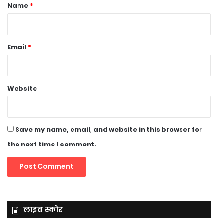
*
Name
*
Email
*
Website
Save my name, email, and website in this browser for
the next time I comment.
लाइव स्कोर