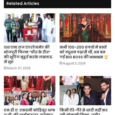
Related Articles
Mood
यश एन्ड राज एंटरटेनमेंट की
कभी 100-200 रुपयों में बच्चों
भोजपुरी फिल्म “प्रीत के रीत”
को ट्यूशन पढ़ाती थीं, अब बन
की शूटिंग मुहूर्त करके लखनऊ
गई BIG BOSS की WINNER
में शुरू
August 3, 2024
March 27, 2025
एम.डी.ए. एकडमी कोहिनूर आफ
किसी ऐरे-गैरे से शादी नहीं कर
यू.पी. की आर्गनाइजर, डारेक्टर
रही सोनाक्षी सिन्हा, जहीर