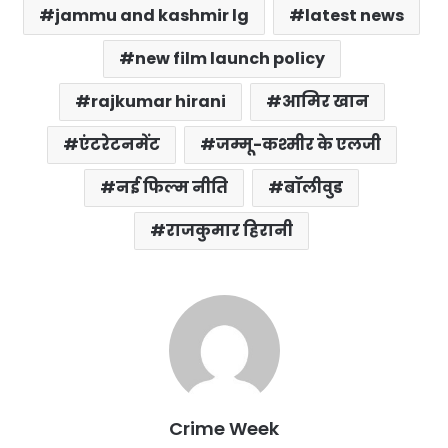
jammu and kashmir lg
latest news
new film launch policy
rajkumar hirani
आमिर खान
एंटरेटनमेंट
जम्मू-कश्मीर के एलजी
नई फिल्म नीति
बॉलीवुड
राजकुमार हिरानी
Crime Week