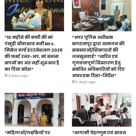
*10 महीने की बच्ची की मां
*अपर पुलिस अधीक्षक
पंखुड़ी श्रीवास्तव बनीं Mrs.
बलरामपुर द्वारा आमजन की
मिसेज़ वर्ल्ड इंटरनेशनल 2026
समस्याओं/शिकायतों की
की फर्स्ट रनर-अप, मां बनना
जनसुनवाई* *त्वरित एवं
सपनों का अंत नहीं शुरुआत है
गुणवत्तापूर्ण निस्तारण हेतु
का दिया संदेश*
संबंधित अधिकारियों को दिए
आवश्यक दिशा-निर्देश*
4 days ago
5 days ago
*महिलाओं/लड़कियों पर
*आगामी चेहल्लुम एवं सावन