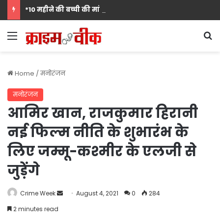
*10 महीने की बच्ची की मां पंखुड़ी श्रीवास्तव बनीं Mrs. मिसेज़ वर्ल्ड इंटरनेशनल 2026 की फर्स्ट रनर-अप, मां बनना सपनों का अंत नहीं शुरुआत है का दिया संदेश*
Menu
S
Home
/
मनोरंजन
मनोरंजन
आमिर खान, राजकुमार हिरानी
नई फिल्म नीति के शुभारंभ के
लिए जम्मू-कश्मीर के एलजी से
जुड़ेंगे
Send
Crime Week
August 4, 2021
0
284
an
2 minutes read
email