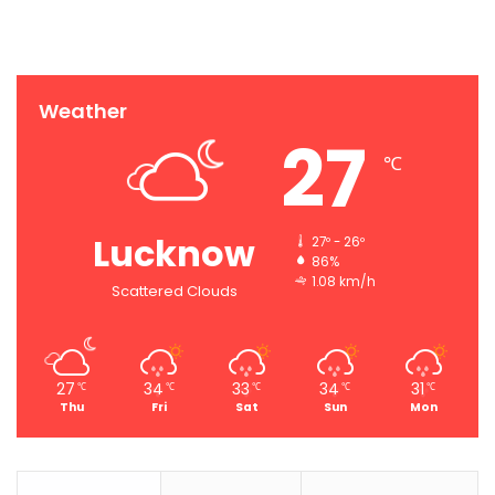
Weather
27
℃
Lucknow
27º - 26º
86%
1.08 km/h
Scattered Clouds
27
34
33
34
31
℃
℃
℃
℃
℃
Thu
Fri
Sat
Sun
Mon