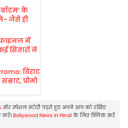
लबॉटम’ के
े- जैसे ही
 फाइनल में
कई सितारों ने
romo: व‍िराट
म्राट, प्रोमो
s
और स्‍पेशल स्‍टोरी पढ़ते हुए अपने आप को रखिए
 करें।
Bollywood News in Hindi
के लिए क्लिक करें