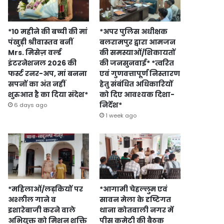
*10 महीने की बच्ची की मां
*अपर पुलिस अधीक्षक
पंखुड़ी श्रीवास्तव बनीं
बलरामपुर द्वारा आमजन
Mrs. मिसेज़ वर्ल्ड
की समस्याओं/शिकायतों
इंटरनेशनल 2026 की
की जनसुनवाई* *त्वरित
फर्स्ट रनर-अप, मां बनना
एवं गुणवत्तापूर्ण निस्तारण
सपनों का अंत नहीं
हेतु संबंधित अधिकारियों
शुरुआत है का दिया संदेश*
को दिए आवश्यक दिशा-
निर्देश*
6 days ago
1 week ago
*महिलाओं/लड़कियों पर
*आगामी चेहल्लुम एवं
अश्लील गाने व
सावन मेला के दृष्टिगत
इशारेबाजी करने वाले
थाना कोतवाली नगर में
अभियुक्त को मिशन शक्ति
पीस कमेटी की बैठक