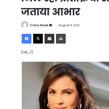
जताया आभार
Send
Crime Week
August 4, 2021
an
Facebook
X
Share via Email
Print
email
[ad_1]