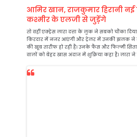
आमिर खान, राजकुमार हिरानी नई फ
कश्मीर के एलजी से जुड़ेंगे
तो वहीं एक्ट्रेस लारा दत्ता के लुक ने सबको चौंका दिया ह
किरदार में नजर आएंगी और ट्रेलर में उनकी झलक ने 
की खूब तारीफ हो रही हैं। उनके फैंस और फिल्मी सितारें
वालों को बेहद खास अंदाज में शुक्रिया कहा है। लारा ने
लारा के साथ तस्वीर में अक्षय कुमार भी न
कैपशन में लिखा है- ‘फिल्म बेलबॉटम के लि
को मिली प्रतिक्रिया और श्रीमती इंदिरा गां
लिए मुझे मिल रही सराहना जबरदस्त रही है। 
दिल भर गया है!! मैं इस विश्वास के लिए बह