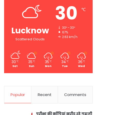
30
℃
Lucknow
30º - 30º
67%
2.63 km/h
Scattered Clouds
30
35
35
34
36
℃
℃
℃
℃
℃
Sat
Sun
Mon
Tue
Wed
Popular
Recent
Comments
परीक्षा की कॉपियां खरीद रहे गुरुजी