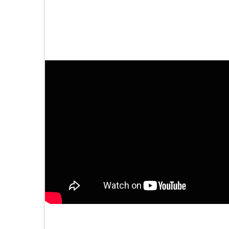
साथ-साथ क्या एक्ट्रेस इस रोल को बखूबी न
नहीं?
बेल बॉटम ट्रेलर-
पढ़ें अन्य खबरें-