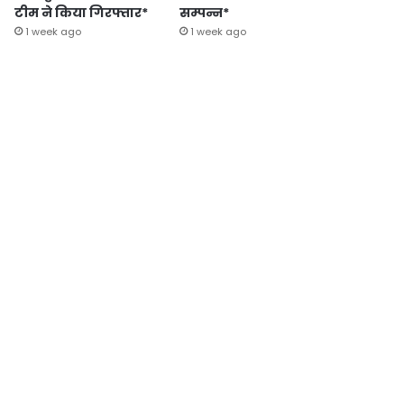
टीम ने किया गिरफ्तार*
सम्पन्न*
1 week ago
1 week ago