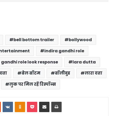
bell bottom trailer
bollywood
ntertainment
indira gandhi role
a gandhi role look response
lara dutta
दत्ता
बेल बॉटम
बॉलीवुड
लारा दत्ता
लुक पर मिल रहें रिस्पॉन्स
st
Reddit
VKontakte
Odnoklassniki
Pocket
Share via Email
Print