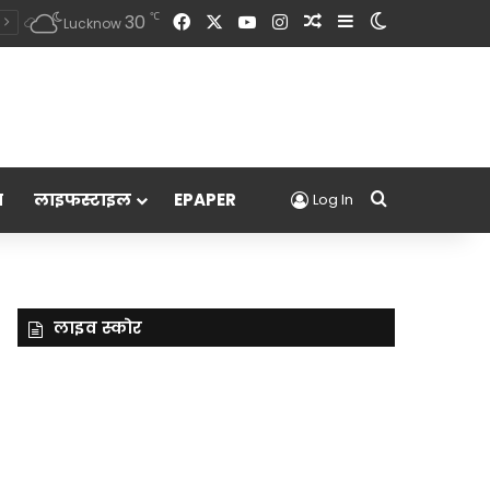
Facebook
X
YouTube
Instagram
Random Article
Sidebar
Switch skin
℃
30
Lucknow
Search for
म
लाइफस्टाइल
EPAPER
Log In
लाइव स्कोर