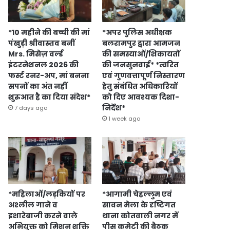
*10 महीने की बच्ची की मां
*अपर पुलिस अधीक्षक
पंखुड़ी श्रीवास्तव बनीं
बलरामपुर द्वारा आमजन
Mrs. मिसेज़ वर्ल्ड
की समस्याओं/शिकायतों
इंटरनेशनल 2026 की
की जनसुनवाई* *त्वरित
फर्स्ट रनर-अप, मां बनना
एवं गुणवत्तापूर्ण निस्तारण
सपनों का अंत नहीं
हेतु संबंधित अधिकारियों
शुरुआत है का दिया संदेश*
को दिए आवश्यक दिशा-
निर्देश*
7 days ago
1 week ago
*महिलाओं/लड़कियों पर
*आगामी चेहल्लुम एवं
अश्लील गाने व
सावन मेला के दृष्टिगत
इशारेबाजी करने वाले
थाना कोतवाली नगर में
अभियुक्त को मिशन शक्ति
पीस कमेटी की बैठक