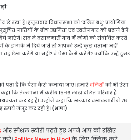
ड़ी’
ो गोद ले रखा है। हजूराबाद विधानसभा को ‘दलित बंधु’ प्रायोगिक
ूचित जातियों के बीच उद्यमिता एवं स्वरोजगार को बढ़ाने देने
े जाएंगे। राव ने वसालमार्री गांव में लोगों को संबोधित करते
 के इलाके में दिये जाते तो आपको उन्हें कुछ बताना नहीं
वह ऐसा करेंगे या नहीं? वे ऐसा कैसे करेंगे? क्योंकि उन्हें हुनर
 को पता है कि पैसा कैसे कमाया जाए। हमारे
दलितों
को भी ऐसा
 ने कहा कि तेलंगाना में करीब 15-16 लाख दलित परिवार है
क्कत कर रह हैं। उन्होंने कहा कि सरकार वसालमार्री में 76
 रुपये मंजूर कर रही है।
(भाषा)
s
और स्‍पेशल स्‍टोरी पढ़ते हुए अपने आप को रखिए
 करें।
Politics News in Hindi
के लिए क्लिक करें