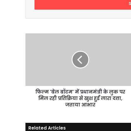
address
फिल्म
'बेल
बॉटम'
में
प्रधानमंत्री
के
लुक
पर
मिल
रही
फिल्म 'बेल बॉटम' में प्रधानमंत्री के लुक पर
प्रतिक्रिया
मिल रही प्रतिक्रिया से खुश हुईं लारा दत्ता,
से
जताया आभार
खुश
हुईं
लारा
Related Articles
दत्ता,