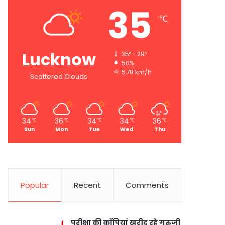
35
℃
Lucknow
35º - 29º
50%
5.78 km/h
Scattered Clouds
34
36
34
34
36
℃
℃
℃
℃
℃
Sun
Mon
Tue
Wed
Thu
Popular
Recent
Comments
परीक्षा की कॉपियां खरीद रहे गुरुजी