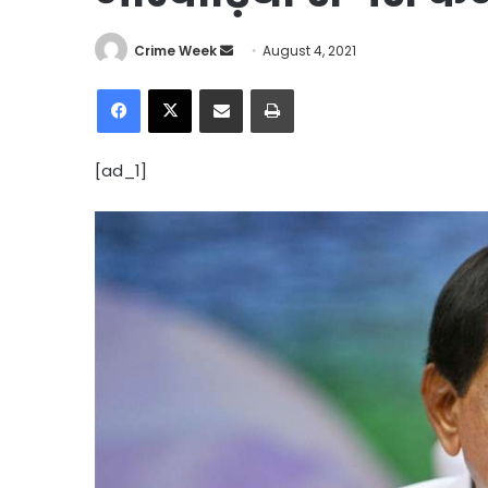
Send
Crime Week
August 4, 2021
an
Facebook
X
Share via Email
Print
email
[ad_1]