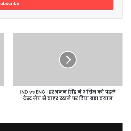
IND
vs
ENG
:
हरभजन
सिंह
ने
अश्विन
को
पहले
IND vs ENG : हरभजन सिंह ने अश्विन को पहले
टेस्ट
टेस्ट मैच से बाहर रखने पर दिया बड़ा बयान
मैच
से
बाहर
रखने
पर