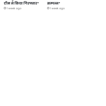
टीम ने किया गिरफ्तार*
सम्पन्न*
1 week ago
1 week ago