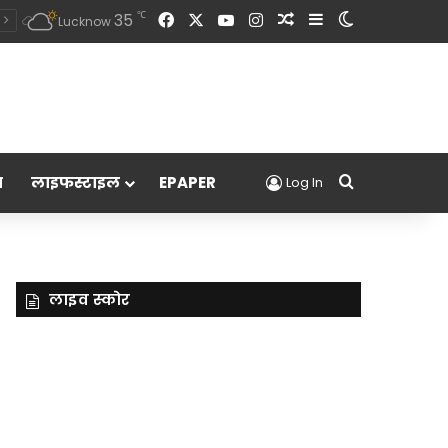
Facebook
X
YouTube
Instagram
Random Article
Sidebar
Switch skin
℃
35
Lucknow
Search for
म
लाइफस्टाइल
EPAPER
Log In
लाइव स्कोर