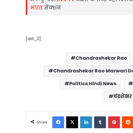
भारत
सेक्‍शन
[ad_2]
Chandrashekar Rao
Chandrashekar Rao Marwari Da
Politics Hindi News
चंद्रशेख
Facebook
X
LinkedIn
Tumblr
Pintere
Share