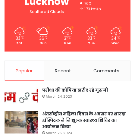
Lucknow
76%
1.73 km/h
Scattered Clouds
33
36
31
33
34
℃
℃
℃
℃
℃
Sat
Sun
Mon
Tue
Wed
Popular
Recent
Comments
परीक्षा की कॉपियां खरीद रहे गुरुजी
March 24, 2023
अंतर्राष्ट्रीय महिला दिवस के अवसर पर शारदा
हॉस्पिटल ने निःशुल्क स्वास्थ्य शिविर का
आयोजन किया
March 25, 2023