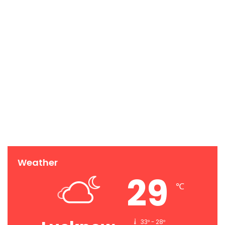
Weather
29
℃
33º - 28º