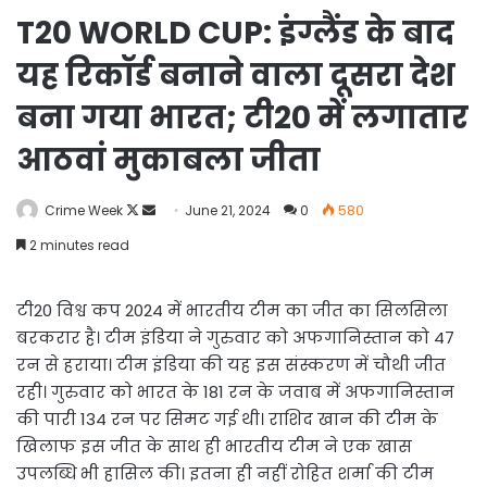
T20 WORLD CUP: इंग्लैंड के बाद
यह रिकॉर्ड बनाने वाला दूसरा देश
बना गया भारत; टी20 में लगातार
आठवां मुकाबला जीता
Follow
Send
Crime Week
June 21, 2024
0
580
on
an
2 minutes read
X
email
टी20 विश्व कप 2024 में भारतीय टीम का जीत का सिलसिला
बरकरार है। टीम इंडिया ने गुरुवार को अफगानिस्तान को 47
रन से हराया। टीम इंडिया की यह इस संस्करण में चौथी जीत
रही। गुरुवार को भारत के 181 रन के जवाब में अफगानिस्तान
की पारी 134 रन पर सिमट गई थी। राशिद खान की टीम के
खिलाफ इस जीत के साथ ही भारतीय टीम ने एक खास
उपलब्धि भी हासिल की। इतना ही नहीं रोहित शर्मा की टीम