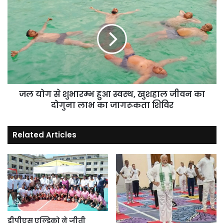
योग
से
शुभारम्भ
हुआ
स्वस्थ,
खुशहाल
जीवन
का
दोगुना
जल योग से शुभारम्भ हुआ स्वस्थ, खुशहाल जीवन का
लाभ
दोगुना लाभ का जागरूकता शिविर
का
जागरूकता
Related Articles
शिविर
डीपीएस एल्डिको ने जीती