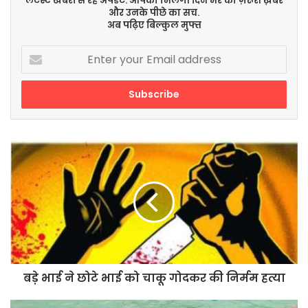
लेटेस्ट खबरों से रहें अपडेट. आपको मिलेंगी दिन भर की ज़रूरी ख़बरें
और उनके पीछे का सच.
अब पढ़िए बिल्कुल मुफ्त
Enter
your
Email
address
बड़े
भाई
ने
छोटे
भाई
को
चाकू
गोदकर
की
निर्मम
बड़े भाई ने छोटे भाई को चाकू गोदकर की निर्मम हत्या
हत्या
जल