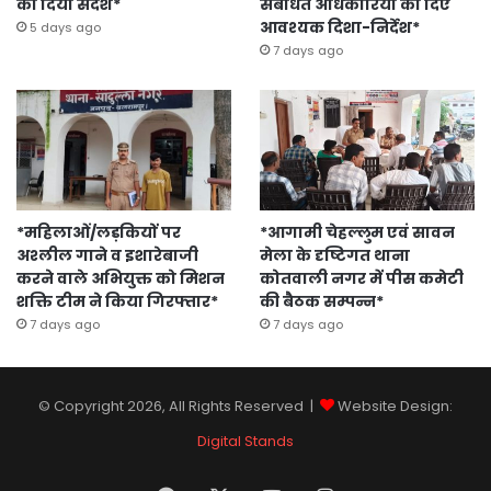
का दिया संदेश*
संबंधित अधिकारियों को दिए
आवश्यक दिशा-निर्देश*
5 days ago
7 days ago
*महिलाओं/लड़कियों पर
*आगामी चेहल्लुम एवं सावन
अश्लील गाने व इशारेबाजी
मेला के दृष्टिगत थाना
करने वाले अभियुक्त को मिशन
कोतवाली नगर में पीस कमेटी
शक्ति टीम ने किया गिरफ्तार*
की बैठक सम्पन्न*
7 days ago
7 days ago
© Copyright 2026, All Rights Reserved |
Website Design:
Digital Stands