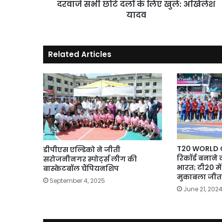
सभी
दरवाजे सभी छोटे दलों के लिए खुले: अखिलेश
छोटे
यादव
दलों
के
लिए
Related Articles
खुले:
अखिलेश
यादव
T20 WORLD CUP
डीपीएस एल्डिको ने जीती
रिकॉर्ड बनाने
सरोजनीनगर स्पोर्ट्स लीग की
भारत; टी20 म
बास्केटबॉल चैंपियनशिप
मुकाबला जीत
September 4, 2025
June 21, 202