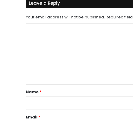
Leave a Reply
Your email address will not be published.
Required fiel
C
o
m
m
e
n
t
*
Name
*
Email
*