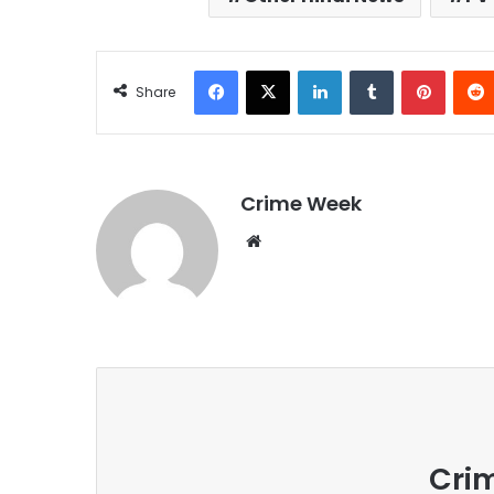
Facebook
X
LinkedIn
Tumblr
Pintere
Share
Crime Week
Website
Cri