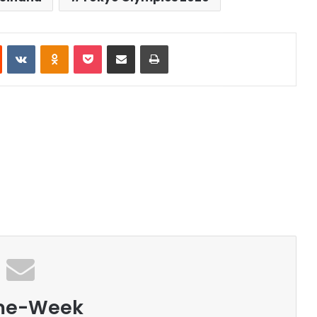
st
Reddit
VKontakte
Odnoklassniki
Pocket
Share via Email
Print
me-Week