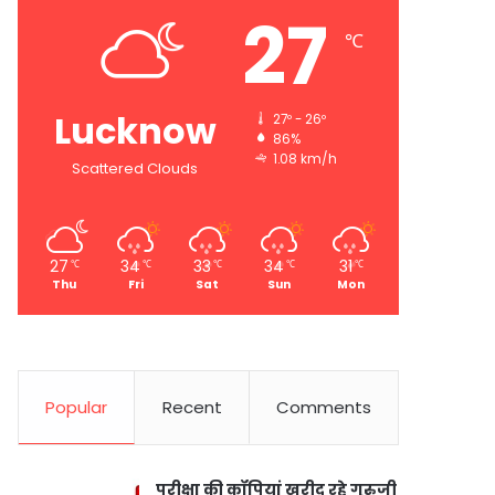
27
℃
Lucknow
27º - 26º
86%
1.08 km/h
Scattered Clouds
27
34
33
34
31
℃
℃
℃
℃
℃
Thu
Fri
Sat
Sun
Mon
Popular
Recent
Comments
परीक्षा की कॉपियां खरीद रहे गुरुजी