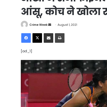
आंसू, कोच ने खोला 
Send
Crime Week
August 1, 2021
an
Facebook
X
Share via Email
Print
email
[ad_1]