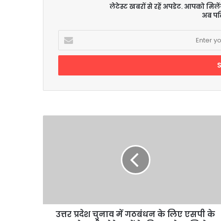
लेटेस्ट खबरों से रहें अपडेट. आपको मिल
अब पढ़
Enter
your
Email
address
उत्तर
प्रदेश
चुनाव
में
गठबंधन
के
लिए
एसपी
के
दरवाजे
उत्तर प्रदेश चुनाव में गठबंधन के लिए एसपी के