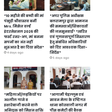
*10 महीने की बच्ची की मां
*अपर पुलिस अधीक्षक
पंखुड़ी श्रीवास्तव बनीं
बलरामपुर द्वारा आमजन
Mrs. मिसेज़ वर्ल्ड
की समस्याओं/शिकायतों
इंटरनेशनल 2026 की
की जनसुनवाई* *त्वरित
फर्स्ट रनर-अप, मां बनना
एवं गुणवत्तापूर्ण निस्तारण
सपनों का अंत नहीं
हेतु संबंधित अधिकारियों
शुरुआत है का दिया संदेश*
को दिए आवश्यक दिशा-
निर्देश*
4 days ago
5 days ago
*महिलाओं/लड़कियों पर
*आगामी चेहल्लुम एवं
अश्लील गाने व
सावन मेला के दृष्टिगत
इशारेबाजी करने वाले
थाना कोतवाली नगर में
अभियुक्त को मिशन शक्ति
पीस कमेटी की बैठक