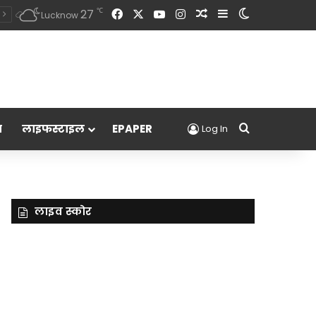
Facebook
X
YouTube
Instagram
Random Article
Sidebar
Switch skin
℃
27
Lucknow
Search for
म
लाइफस्टाइल
EPAPER
Log In
लाइव स्कोर