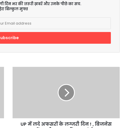
ेंगी दिन भर की ज़रूरी ख़बरें और उनके पीछे का सच.
िए बिल्कुल मुफ्त
UP
में
लदे
अफसरों
के
लग्जरी
दिन
!
,
बिजनेस
UP में लदे अफसरों के लग्जरी दिन ! , बिजनेस