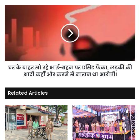
जा
रहा
घर
है
के
बिल।
बाहर
सो
रहे
भाई-
बहन
पर
एसिड
फेंका,
घर के बाहर सो रहे भाई-बहन पर एसिड फेंका, लड़की की
लड़की
शादी कहीं और करने से नाराज था आरोपी।
की
शादी
Related Articles
कहीं
और
करने
से
नाराज
था
आरोपी।