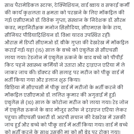
साथ पैरामेडिकल स्टाफ, टेक्निशियन, वार्ड ब्वाय व सफाई कर्मी
की कार्य कुशलता व क्षमता को परखने के लिए मॉकड्रिल की
गई। एसीएमओ डॉ. विवेक गुप्ता, संस्थान के निदेशक डॉ. सौरभ
कंवर, महानिरीक्षक मनोज सिसौदिया, सीएमएस केके राय,
सीनियर पीडियाट्रिशियन डॉ. विभा यादव उपस्थित रहीं।
औरास में डिप्टी सीएमओ डॉ. बीके गुप्ता की देखरेख में मॉकड्रिल
कराई गई। यहां (15) साल के बच्चे को एंबुलेंस से सीएचसी
लाया गया। रेडजोन में एंबुलेंस रुकने के बाद बच्चे को पीपीई
किट पहने स्वास्थ्य कर्मियों ने उतारा और ट्राइएज एरिया में ले
जाकर जांच की। डॉक्टर की सलाह पर मरीज को पीकू वार्ड में
भर्ती किया गया और इलाज शुरू किया।
बिछिया में सीएचसी में पीकू वार्ड में मरीजों के भर्ती करने की
मॉकड्रिल एसीएमओ डॉ. ललित कुमार की अगुवाई में हुई।
एंबुलेंस से (10) साल के कोरोना मरीज को लाया गया। रेड जोन
में एंबुलेंस रुकने के बाद मौजूद स्टॉफ ने ट्राइएज एरिया लेकर
पहुंचा। सीएचसी प्रभारी डॉ. आरपी सचान की देखरेख में उसकी
जांच हुई और बच्चे को पीकू वार्ड में भर्ती किया गया। वार्ड में बच्चे
को भर्ती करने के साथ उसकी मां को भी बेड पर रोका गया।