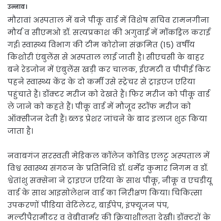
उन्नाव।
मौरावां अस्पताल में बने पीकू वार्ड में विशेष सचिव रामनगीना
मौर्य व सीएमओ डॉ. सत्यप्रकाश की अगुवाई में मॉकड्रिल कराई
गई। स्वास्थ्य विभाग की टीम कोरोना संक्रमित (15) वर्षीय
किशोरी एंबुलेंस से अस्पताल लाई जाती है। सीएचसी के बाहर
बने रेडजोन में एंबुलेंस खड़ी कर चालक, ईएमटी व पीपीई किट
पहने स्वास्थ्य केंद्र के दो कर्मी उसे स्ट्रेचर से ट्राइएज एरिया
पहुंचाते हैं। डॉक्टर मरीज को देखते हैं। फिर मरीज को पीकू वार्ड
ले जाने को कहते हैं। पीकू वार्ड में मौजूद स्टॉफ मरीज को
ऑक्सीजन देती हैं। ब्लड प्रेशर जांचने के बाद इलाज शुरू किया
जाता है।
नवाबगंज सरस्वती मेडिकल कॉलेज कोविड एलटू अस्पताल में
विश्व स्वास्थ्य संगठन के प्रतिनिधि डॉ. धर्मेंद्र कुमार निगम व डॉ.
श्वेतांशु सक्सेना ने ट्राइएज एरिया के साथ पीकू, नीकू व एचडीयू
वार्ड के साथ आइसोलेशन वार्ड का निरीक्षण किया। चिकित्सा
उपकरणों पीडिया वेटिंलेटर, बाईपेप, इंफ्यूजन पंप,
मल्टीपैरामीटर व वेबीवार्मर की क्रियाशीलता देखी। डॉक्टरों के