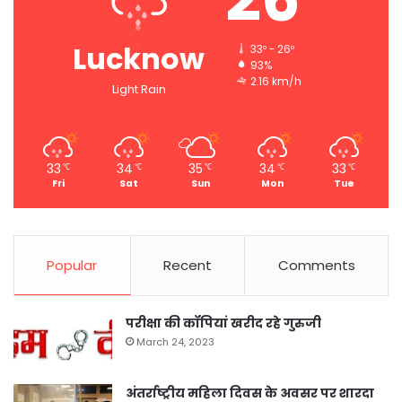
Lucknow
33º - 26º
93%
2.16 km/h
Light Rain
33
34
35
34
33
℃
℃
℃
℃
℃
Fri
Sat
Sun
Mon
Tue
Popular
Recent
Comments
परीक्षा की कॉपियां खरीद रहे गुरुजी
March 24, 2023
अंतर्राष्ट्रीय महिला दिवस के अवसर पर शारदा