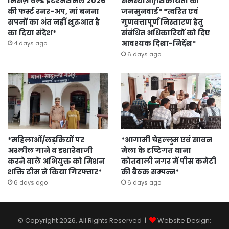
मिसेज़ वर्ल्ड इंटरनेशनल 2026
समस्याओं/शिकायतों की
की फर्स्ट रनर-अप, मां बनना
जनसुनवाई* *त्वरित एवं
सपनों का अंत नहीं शुरुआत है
गुणवत्तापूर्ण निस्तारण हेतु
का दिया संदेश*
संबंधित अधिकारियों को दिए
आवश्यक दिशा-निर्देश*
4 days ago
6 days ago
*महिलाओं/लड़कियों पर
*आगामी चेहल्लुम एवं सावन
अश्लील गाने व इशारेबाजी
मेला के दृष्टिगत थाना
करने वाले अभियुक्त को मिशन
कोतवाली नगर में पीस कमेटी
शक्ति टीम ने किया गिरफ्तार*
की बैठक सम्पन्न*
6 days ago
6 days ago
© Copyright 2026, All Rights Reserved |
Website Design: