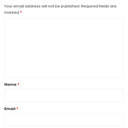
Your email address will not be published.
Required fields are
marked
*
C
o
m
m
e
n
t
*
Name
*
Email
*