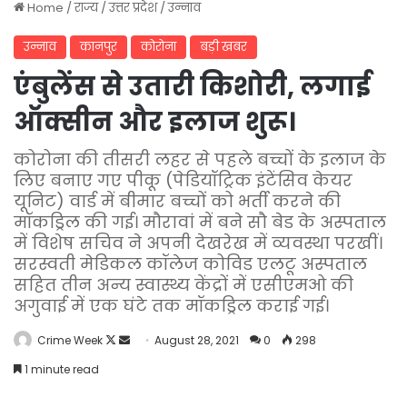
Home
/
राज्य
/
उत्तर प्रदेश
/
उन्नाव
उन्नाव
कानपुर
कोरोना
बड़ी खबर
एंबुलेंस से उतारी किशोरी, लगाई
ऑक्सीन और इलाज शुरू।
कोरोना की तीसरी लहर से पहले बच्चों के इलाज के
लिए बनाए गए पीकू (पेडियॉट्रिक इंटेंसिव केयर
यूनिट) वार्ड में बीमार बच्चों को भर्ती करने की
मॉकड्रिल की गई। मौरावां में बने सौ बेड के अस्पताल
में विशेष सचिव ने अपनी देखरेख में व्यवस्था परखीं।
सरस्वती मेडिकल कॉलेज कोविड एलटू अस्पताल
सहित तीन अन्य स्वास्थ्य केंद्रों में एसीएमओ की
अगुवाई में एक घंटे तक मॉकड्रिल कराई गई।
Follow
Send
Crime Week
August 28, 2021
0
298
on
an
1 minute read
X
email