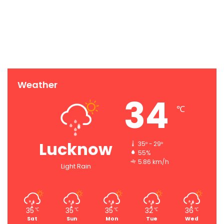
Weather
34
℃
Lucknow
35º - 29º
55%
5.86 km/h
Light Rain
35
35
35
32
36
℃
℃
℃
℃
℃
Sat
Sun
Mon
Tue
Wed