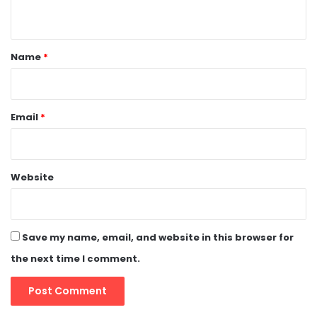
n
t
*
Name
*
Email
*
Website
Save my name, email, and website in this browser for
the next time I comment.