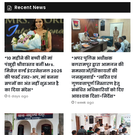
Recent News
*10 महीने की बच्ची की मां
*अपर पुलिस अधीक्षक
पंखुड़ी श्रीवास्तव बनीं Mrs.
बलरामपुर द्वारा आमजन की
मिसेज़ वर्ल्ड इंटरनेशनल 2026
समस्याओं/शिकायतों की
की फर्स्ट रनर-अप, मां बनना
जनसुनवाई* *त्वरित एवं
सपनों का अंत नहीं शुरुआत है
गुणवत्तापूर्ण निस्तारण हेतु
का दिया संदेश*
संबंधित अधिकारियों को दिए
आवश्यक दिशा-निर्देश*
6 days ago
1 week ago