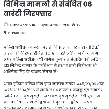
विभिन्र मामलो से संबंधित 06
वारंटी गिरफ्तार
Follow
Send
Crime Week
April 24, 2025
0
142
on
an
1 minute read
X
email
पुलिस अधीक्षक बलरामपुर श्री विकास कुमार द्वारा वांछित/
वारंटी की गिरफ्तारी हेतु चलाए जा रहे अभियान के क्रम में
अपर पुलिस अधीक्षक श्री योगेश कुमार व क्षेत्राधिकारी ललिया
डॉ0 जितेन्द्र कुमार के पर्यवेक्षण में तथा प्रभारी निरीक्षक श्री
अभिषेक सिंह के कुशल नेतृत्व में-
थाना हर्रैय्या पुलिस टीम द्वारा मामला संख्या-445/23/06 धारा
147/323/504/506 से संबंधित 04 वारंटी 1. ननकू पुत्र सुकई 2.
निश्चित राम पुत्र सुकई 3. नंदलाल पुत्र सुकई 4. छेदी पुत्र राम
प्रसाद निवासीगण खैरहवा मोतीपुर थाना हरैया जनपद
बलरामपुर तथा मामला संख्या 2702/21/09 धारा 323, 504,