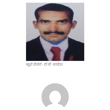
ब्यूरो रिपोर्ट- टी.पी. पाण्डेय।