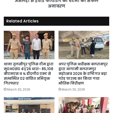
असलहा से हवाई फायरिंग की घटना का सफल
अनावरण
Related Articles
थाना तुलसीपुर पुलिस टीम द्वारा
अपर पुलिस अधीक्षक बलरामपुर
मु0अ0सं0 41/26 धारा- 85,108
द्वारा आगामी बलरामपुर
बीएनएस व ¾ डी0पी0 एक्ट से
महोत्सव 2026 के दृष्टिगत बड़ा
सम्बन्धित 02 वांछित अभियुक्त
परेड ग्राउन्ड का किया गया
गिरफ्तार
भौतिक निरीक्षण
March 30, 2026
March 30, 2026