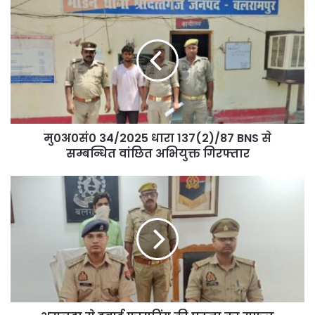
मु0अ0सं0
34/2025
धारा
137(2)/87
BNS
से
सम्बन्धित
वांछित
अभियुक्त
गिरफ्तार
मु0अ0सं0 34/2025 धारा 137(2)/87 BNS से
सम्बन्धित वांछित अभियुक्त गिरफ्तार
असलहा
से
हवाई
फायरिंग
की
घटना
का
सफल
अनावरण