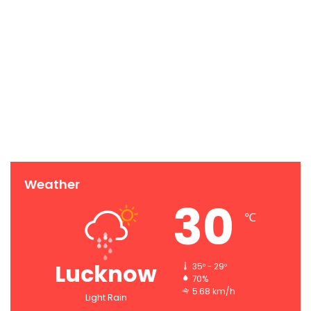
Weather
30
℃
Lucknow
35º - 29º
70%
5.68 km/h
Light Rain