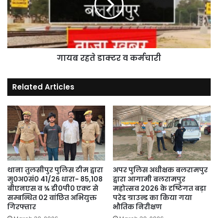
कर्मचारी
गायब रहते डाक्टर व कर्मचारी
Related Articles
थाना तुलसीपुर पुलिस टीम द्वारा
अपर पुलिस अधीक्षक बलरामपुर
मु0अ0सं0 41/26 धारा- 85,108
द्वारा आगामी बलरामपुर
बीएनएस व ¾ डी0पी0 एक्ट से
महोत्सव 2026 के दृष्टिगत बड़ा
सम्बन्धित 02 वांछित अभियुक्त
परेड ग्राउन्ड का किया गया
गिरफ्तार
भौतिक निरीक्षण