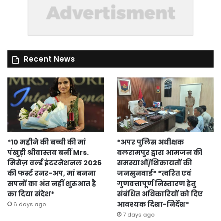
Recent News
*10 महीने की बच्ची की मां
*अपर पुलिस अधीक्षक
पंखुड़ी श्रीवास्तव बनीं Mrs.
बलरामपुर द्वारा आमजन की
मिसेज़ वर्ल्ड इंटरनेशनल 2026
समस्याओं/शिकायतों की
की फर्स्ट रनर-अप, मां बनना
जनसुनवाई* *त्वरित एवं
सपनों का अंत नहीं शुरुआत है
गुणवत्तापूर्ण निस्तारण हेतु
का दिया संदेश*
संबंधित अधिकारियों को दिए
आवश्यक दिशा-निर्देश*
6 days ago
7 days ago