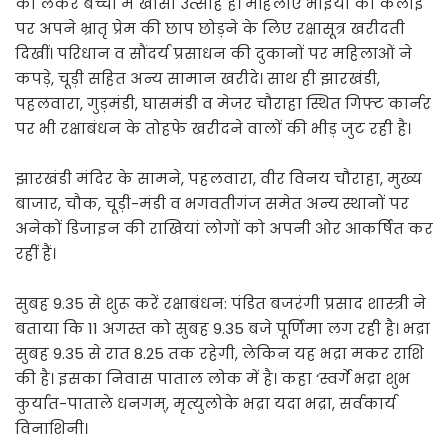
को लेकर बच्चों में खासा उत्साह है। महिलाएं भाइयों की कलाई
पर अपने भ्रातृ प्रेम की छाप छोड़ने के लिए रक्षासूत्र खरीदती
दिखीं। परिधान व सौंदर्य प्रसाधन की दुकानों पर महिलाओं ने
कपड़े, चूड़ी सहित अन्य सामान खरीदे। साथ ही झारखंडी,
पहलवारा, गुड़मंडी, घासमंडी व मेजर चौराहा स्थित गिफ्ट कार्नर
पर भी रक्षाबंधन के तोहफे खरीदने वालों की भीड़ जुट रही है।
झारखंडी मंदिर के सामने, पहलवारा, वीर विनय चौराहा, मुख्य
बाजार, चौक, चूड़ी-मंडी व भगवतीगंज समेत अन्य स्थानों पर
अनेकों डिजाइन की राखियां लोगों को अपनी ओर आकर्षित कर
रहीं हैं।
सुबह 9.35 से शुरू करें रक्षाबंधन: पंडित बजरंगी प्रसाद शास्त्री ने
बताया कि 11 अगस्त को सुबह 9.35 बजे पूर्णिमा लग रही है। भद्रा
सुबह 9.35 से रात 8.25 तक रहेगी, लेकिन यह भद्रा मकर राशि
की है। इसका निवास पाताल लोक में है। कहा ‘स्वर्गे भद्रा शुभ
कुर्यात-पाताले धनगम्, मृत्युलोके भद्रा यदा भद्रा, सर्वकार्य
विनाशिनी।