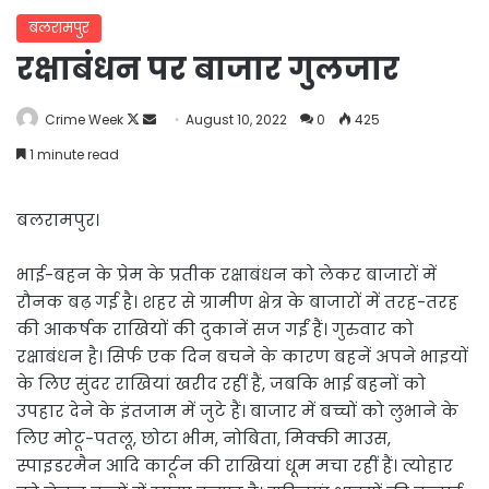
बलरामपुर
रक्षाबंधन पर बाजार गुलजार
Follow
Send
Crime Week
August 10, 2022
0
425
on
an
1 minute read
X
email
बलरामपुर।
भाई-बहन के प्रेम के प्रतीक रक्षाबंधन को लेकर बाजारों में
रौनक बढ़ गई है। शहर से ग्रामीण क्षेत्र के बाजारों में तरह-तरह
की आकर्षक राखियों की दुकानें सज गईं हैं। गुरुवार को
रक्षाबंधन है। सिर्फ एक दिन बचने के कारण बहनें अपने भाइयों
के लिए सुंदर राखियां खरीद रहीं हैं, जबकि भाई बहनों को
उपहार देने के इंतजाम में जुटे हैं। बाजार में बच्चों को लुभाने के
लिए मोटू-पतलू, छोटा भीम, नोबिता, मिक्की माउस,
स्पाइडरमैन आदि कार्टून की राखियां धूम मचा रहीं हैं। त्योहार