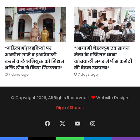
*महिलाओं/लड़कियों पर
*आगामी चेहल्लुम एवं सावन
अश्लील गाने व इशारेबाजी
मेला के दृष्टिगत थाना
करने वाले अभियुक्त को मिशन
कोतवाली नगर में पीस कमेटी
शक्ति टीम ने किया गिरफ्तार*
की बैठक सम्पन्न*
7 days ago
7 days ago
© Copyright 2026, All Rights Reserved |
Website Design:
Digital Stands
Facebook
X
YouTube
Instagram