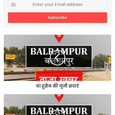
Enter
your
Email
address
या
हुसैन
की
गूंजी
सदाएं
या हुसैन की गूंजी सदाएं
गायब
रहते
डाक्टर
व