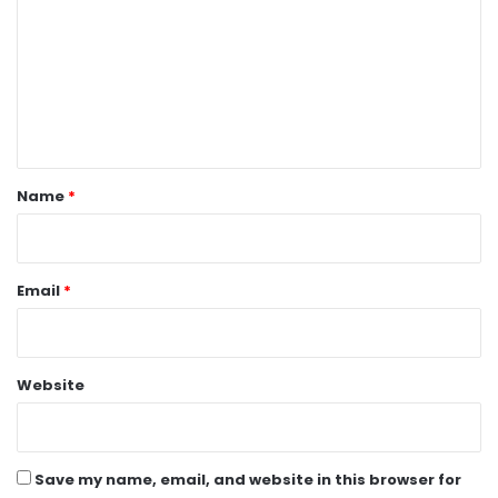
m
m
e
n
t
*
Name
*
Email
*
Website
Save my name, email, and website in this browser for