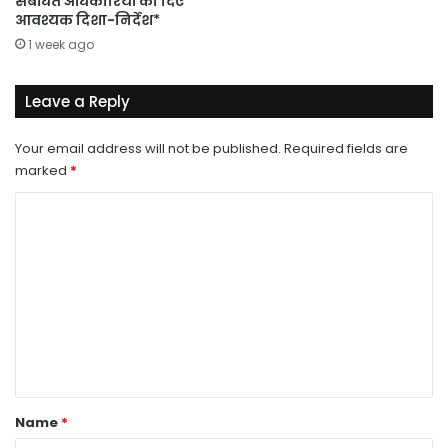
संबंधित अधिकारियों को दिए
आवश्यक दिशा-निर्देश*
1 week ago
Leave a Reply
Your email address will not be published.
Required fields are
marked
*
C
o
m
m
e
n
t
*
Name
*