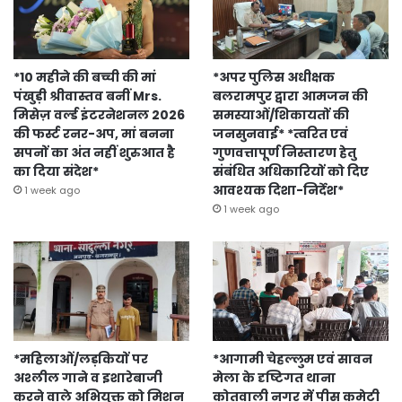
*10 महीने की बच्ची की मां
*अपर पुलिस अधीक्षक
पंखुड़ी श्रीवास्तव बनीं Mrs.
बलरामपुर द्वारा आमजन की
मिसेज़ वर्ल्ड इंटरनेशनल 2026
समस्याओं/शिकायतों की
की फर्स्ट रनर-अप, मां बनना
जनसुनवाई* *त्वरित एवं
सपनों का अंत नहीं शुरुआत है
गुणवत्तापूर्ण निस्तारण हेतु
का दिया संदेश*
संबंधित अधिकारियों को दिए
आवश्यक दिशा-निर्देश*
1 week ago
1 week ago
*महिलाओं/लड़कियों पर
*आगामी चेहल्लुम एवं सावन
अश्लील गाने व इशारेबाजी
मेला के दृष्टिगत थाना
करने वाले अभियुक्त को मिशन
कोतवाली नगर में पीस कमेटी