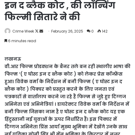
इन द ब्लैक कोट , की लॉन्चिंग
फिल्मी सितारे ने की
Follow
Send
Crime Week
February 26, 2025
0
142
on
an
6 minutes read
X
email
लखनऊ
वी.आर फिल्म प्रोडक्शन के बैनर तले बन रही स्थालीए भाषा की
फिल्म ‘( ए घोस्ट इन द ब्लैक कोट ) को लेकर प्रेस कॉन्फ्रेंस
हुआ। विवेक वर्मा के निर्देशन में बनी फिल्म ( ए घोस्ट इन द
ब्लैक कोट ) पिक्चर को प्रस्तुत करने के लिए जनता एवं
पत्रकारों से वार्तालाप करने जा रहे हैं फिल्म से जुड़े हुए दिग्गज
अभिनेता एवं अभिनेत्रियां । डायरेक्टर विवेक वर्मा के निर्देशन में
बनी फिल्म जिसका नाम है ए घोस्ट इन द ब्लैक कोट यह एक
हिंदुस्तानी नई युवाओं के ऊपर निर्धारित हैं। इस पिक्चर में
दिग्गज अभिनेता प्रिंस आर्या मुख्य भूमिका में देखेंगे उनके साथ
नई युविका सोनी सिंह भी मेंन भूमिका के किरदार में नजर