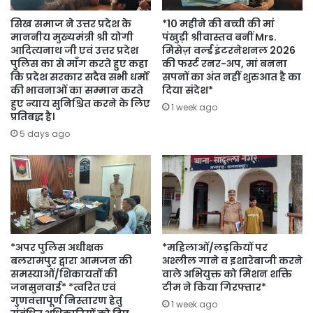
सिख समाज ने उत्तर प्रदेश के
*10 महीने की बच्ची की मां
माननीय मुख्यमंत्री श्री योगी
पंखुड़ी श्रीवास्तव बनीं Mrs.
आदित्यनाथ जी एवं उत्तर प्रदेश
मिसेज़ वर्ल्ड इंटरनेशनल 2026
पुलिस का से माँग करते हुए कहा
की फर्स्ट रनर-अप, मां बनना
कि प्रदेश सरकार सदैव सभी धर्मों
सपनों का अंत नहीं शुरुआत है का
की भावनाओं का सम्मान करते
दिया संदेश*
हुए न्याय सुनिश्चित करने के लिए
1 week ago
प्रतिबद्ध है।
5 days ago
*अपर पुलिस अधीक्षक
*महिलाओं/लड़कियों पर
बलरामपुर द्वारा आमजन की
अश्लील गाने व इशारेबाजी करने
समस्याओं/शिकायतों की
वाले अभियुक्त को मिशन शक्ति
जनसुनवाई* *त्वरित एवं
टीम ने किया गिरफ्तार*
गुणवत्तापूर्ण निस्तारण हेतु
1 week ago