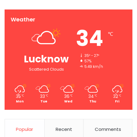
Weather
34
℃
Lucknow
35º - 27º
57%
5.49 km/h
Scattered Clouds
35
33
36
34
32
℃
℃
℃
℃
℃
Mon
Tue
Wed
Thu
Fri
Popular
Recent
Comments