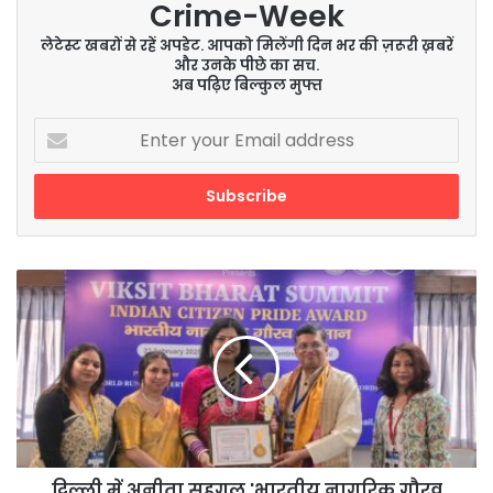
Crime-Week
लेटेस्ट खबरों से रहें अपडेट. आपको मिलेंगी दिन भर की ज़रूरी ख़बरें
और उनके पीछे का सच.
अब पढ़िए बिल्कुल मुफ्त
Enter
your
Email
address
दिल्ली
में
अनीता
सहगल
'भारतीय
नागरिक
गौरव
सम्मान-2025'
से
सम्मानित
दिल्ली में अनीता सहगल 'भारतीय नागरिक गौरव