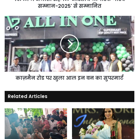
सम्मान-2025' से सम्मानित
काज़मैन
रोड
पर
खुला
आल
इन
वन
का
सुपरमार्ट
काज़मैन रोड पर खुला आल इन वन का सुपरमार्ट
Related Articles