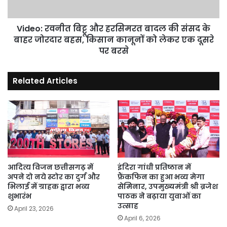
संसद
के
बाहर
Video: रवनीत बिट्टू और हरसिमरत बादल की संसद के
जोरदार
बाहर जोरदार बहस, किसान कानूनों को लेकर एक दूसरे
बहस,
पर बरसे
किसान
कानूनों
Related Articles
को
लेकर
एक
दूसरे
पर
बरसे
आदित्य विजन छत्तीसगढ़ में
इंदिरा गांधी प्रतिष्ठान में
अपने दो नये स्टोर का दुर्ग और
फ्रैंकफिन का हुआ भव्य मेगा
भिलाई में ग्राहक द्वारा भव्य
सेमिनार, उपमुख्यमंत्री श्री ब्रजेश
शुभारंभ
पाठक ने बढ़ाया युवाओं का
उत्साह
April 23, 2026
April 6, 2026