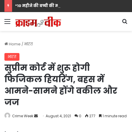
*10 महीने की बच्ची की मां पंखुड़ी श्रीवास्तव बनीं Mrs. मिसेज़ वर्ल्ड इंटरनेशनल 2026 की फर्स्ट रनर-अप, मां बनना सपनों का अंत नहीं शुरुआत है का दिया संदेश*
Menu
S
Home
/
भारत
भारत
सुप्रीम कोर्ट में शुरू होगी
फिजिकल हियरिंग, बहस में
आमने-सामने होंगे वकील और
जज
Send
Crime Week
August 4, 2021
0
277
1 minute read
an
email