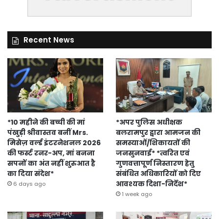
Recent News
*10 महीने की बच्ची की मां
*अपर पुलिस अधीक्षक
पंखुड़ी श्रीवास्तव बनीं Mrs.
बलरामपुर द्वारा आमजन की
मिसेज़ वर्ल्ड इंटरनेशनल 2026
समस्याओं/शिकायतों की
की फर्स्ट रनर-अप, मां बनना
जनसुनवाई* *त्वरित एवं
सपनों का अंत नहीं शुरुआत है
गुणवत्तापूर्ण निस्तारण हेतु
का दिया संदेश*
संबंधित अधिकारियों को दिए
आवश्यक दिशा-निर्देश*
6 days ago
1 week ago