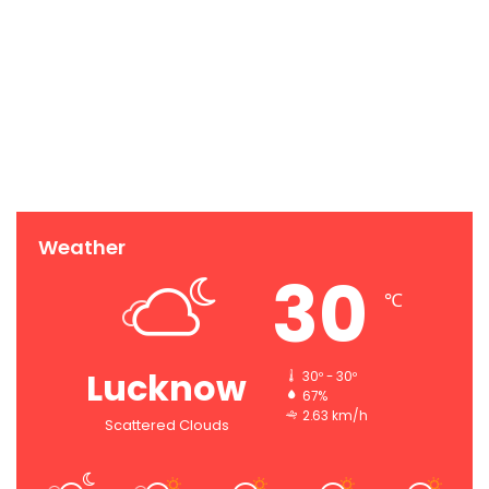
Weather
30
℃
Lucknow
30º - 30º
67%
2.63 km/h
Scattered Clouds