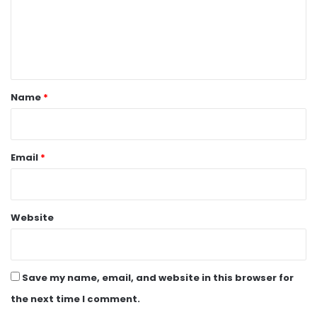
m
e
n
t
*
Name
*
Email
*
Website
Save my name, email, and website in this browser for
the next time I comment.