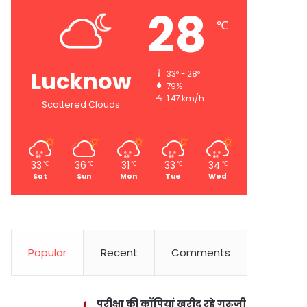
28
℃
Lucknow
33º - 28º
79%
1.47 km/h
Scattered Clouds
33
36
31
33
34
℃
℃
℃
℃
℃
Sat
Sun
Mon
Tue
Wed
Popular
Recent
Comments
परीक्षा की कॉपियां खरीद रहे गुरुजी