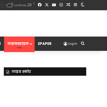
Facebook
X
YouTube
Instagram
Random Article
Sidebar
Switch skin
℃
28
Lucknow
Search for
म
लाइफस्टाइल
EPAPER
Log In
लाइव स्कोर