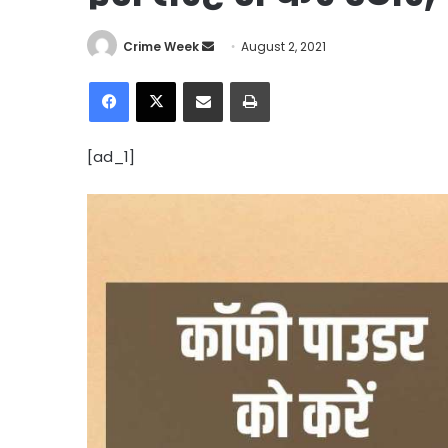
Send
Crime Week
August 2, 2021
an
Facebook
X
Share via Email
Print
email
[ad_1]