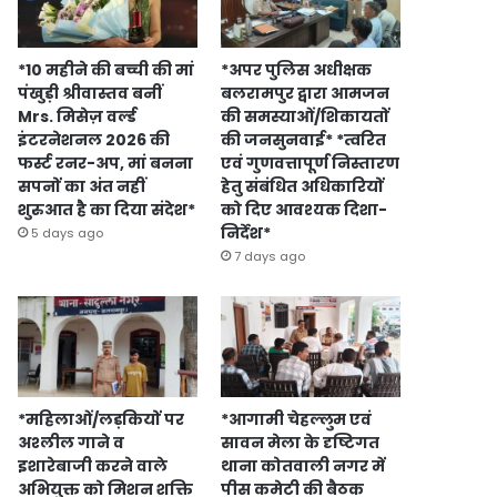
*10 महीने की बच्ची की मां
*अपर पुलिस अधीक्षक
पंखुड़ी श्रीवास्तव बनीं
बलरामपुर द्वारा आमजन
Mrs. मिसेज़ वर्ल्ड
की समस्याओं/शिकायतों
इंटरनेशनल 2026 की
की जनसुनवाई* *त्वरित
फर्स्ट रनर-अप, मां बनना
एवं गुणवत्तापूर्ण निस्तारण
सपनों का अंत नहीं
हेतु संबंधित अधिकारियों
शुरुआत है का दिया संदेश*
को दिए आवश्यक दिशा-
निर्देश*
5 days ago
7 days ago
*महिलाओं/लड़कियों पर
*आगामी चेहल्लुम एवं
अश्लील गाने व
सावन मेला के दृष्टिगत
इशारेबाजी करने वाले
थाना कोतवाली नगर में
अभियुक्त को मिशन शक्ति
पीस कमेटी की बैठक