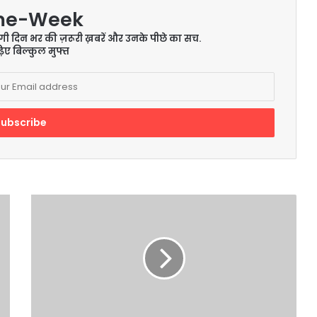
me-Week
ेंगी दिन भर की ज़रूरी ख़बरें और उनके पीछे का सच.
िए बिल्कुल मुफ्त
Vodafone
idea
पर
होगा
क्‍या
सरकार
का
नियंत्रण!,