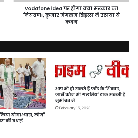
कुमार
मंगलम
Vodafone idea पर होगा क्‍या सरकार का
बिड़ला
नियंत्रण!, कुमार मंगलम बिड़ला ने उठाया ये
ने
कदम
उठाया
ये
कदम
आप भी हो सकते हैं फ्रॉड के शिकार,
जानें कौन सी गलतियां डाल सकती हैं
मुसीबत में
February 15, 2023
किया योगाभ्यास, लोगों
वस की बधाई
4