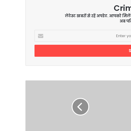
Cri
लेटेस्ट खबरों से रहें अपडेट. आपको मिल
अब पढ़
Enter
your
Email
address
राजा
पांडु
की
मृग
के
श्राप
के
चलते