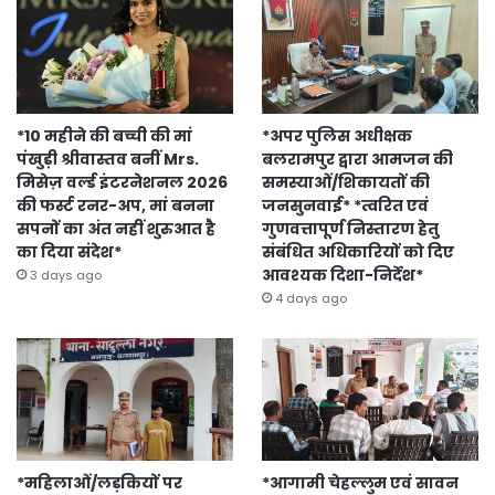
*10 महीने की बच्ची की मां
*अपर पुलिस अधीक्षक
पंखुड़ी श्रीवास्तव बनीं Mrs.
बलरामपुर द्वारा आमजन की
मिसेज़ वर्ल्ड इंटरनेशनल 2026
समस्याओं/शिकायतों की
की फर्स्ट रनर-अप, मां बनना
जनसुनवाई* *त्वरित एवं
सपनों का अंत नहीं शुरुआत है
गुणवत्तापूर्ण निस्तारण हेतु
का दिया संदेश*
संबंधित अधिकारियों को दिए
आवश्यक दिशा-निर्देश*
3 days ago
4 days ago
*महिलाओं/लड़कियों पर
*आगामी चेहल्लुम एवं सावन