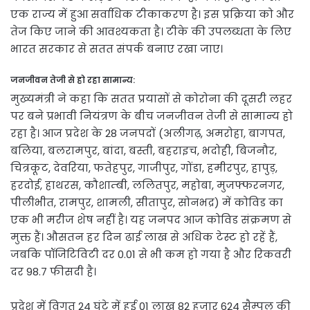
एक राज्य में हुआ सर्वाधिक टीकाकरण है। इस प्रक्रिया को और
तेज किए जाने की आवश्यकता है। टीके की उपलब्धता के लिए
भारत सरकार से सतत संपर्क बनाए रखा जाए।
जनजीवन तेजी से हो रहा सामान्य:
मुख्यमंत्री ने कहा कि सतत प्रयासों से कोरोना की दूसरी लहर
पर बने प्रभावी नियंत्रण के बीच जनजीवन तेजी से सामान्य हो
रहा है। आज प्रदेश के 28 जनपदों (अलीगढ़, अमरोहा, बागपत,
बलिया, बलरामपुर, बांदा, बस्ती, बहराइच, भदोही, बिजनौर,
चित्रकूट, देवरिया, फतेहपुर, गाजीपुर, गोंडा, हमीरपुर, हापुड़,
हरदोई, हाथरस, कौशाम्बी, ललितपुर, महोबा, मुजफ्फरनगर,
पीलीभीत, रामपुर, शामली, सीतापुर, सोनभद्र) में कोविड का
एक भी मरीज शेष नहीं है। यह जनपद आज कोविड संक्रमण से
मुक्त हैं। औसतन हर दिन ढाई लाख से अधिक टेस्ट हो रहें हैं,
जबकि पॉजिटिविटी दर 0.01 से भी कम हो गया है और रिकवरी
दर 98.7 फीसदी है।
प्रदेश में विगत 24 घंटे में हुई 01 लाख 82 हजार 624 सैम्पल की