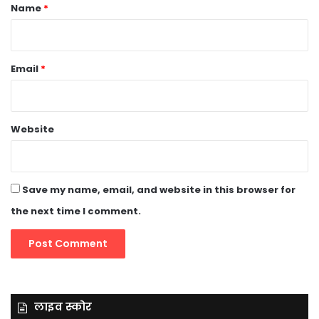
*
Name
*
Email
*
Website
Save my name, email, and website in this browser for
the next time I comment.
लाइव स्कोर