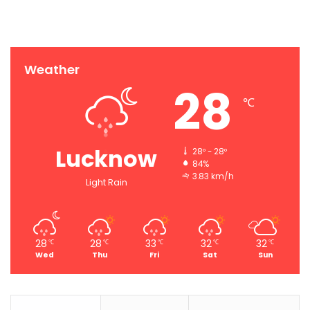
Weather
28
℃
Lucknow
28º - 28º
84%
3.83 km/h
Light Rain
28
28
33
32
32
℃
℃
℃
℃
℃
Wed
Thu
Fri
Sat
Sun