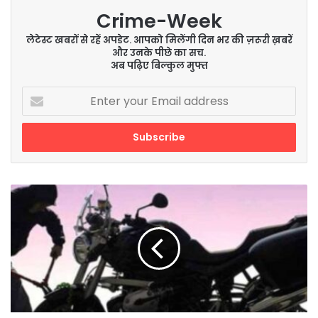
Crime-Week
लेटेस्ट खबरों से रहें अपडेट. आपको मिलेंगी दिन भर की ज़रूरी ख़बरें
और उनके पीछे का सच.
अब पढ़िए बिल्कुल मुफ्त
Enter
your
Email
address
पकड़े
गए
युवकों
से
एसपी
ने
3
घंटे
की