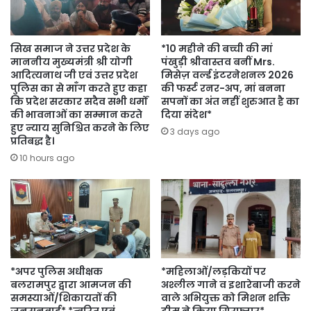
सिख समाज ने उत्तर प्रदेश के
*10 महीने की बच्ची की मां
माननीय मुख्यमंत्री श्री योगी
पंखुड़ी श्रीवास्तव बनीं Mrs.
आदित्यनाथ जी एवं उत्तर प्रदेश
मिसेज़ वर्ल्ड इंटरनेशनल 2026
पुलिस का से माँग करते हुए कहा
की फर्स्ट रनर-अप, मां बनना
कि प्रदेश सरकार सदैव सभी धर्मों
सपनों का अंत नहीं शुरुआत है का
की भावनाओं का सम्मान करते
दिया संदेश*
हुए न्याय सुनिश्चित करने के लिए
3 days ago
प्रतिबद्ध है।
10 hours ago
*अपर पुलिस अधीक्षक
*महिलाओं/लड़कियों पर
बलरामपुर द्वारा आमजन की
अश्लील गाने व इशारेबाजी करने
समस्याओं/शिकायतों की
वाले अभियुक्त को मिशन शक्ति
जनसुनवाई* *त्वरित एवं
टीम ने किया गिरफ्तार*