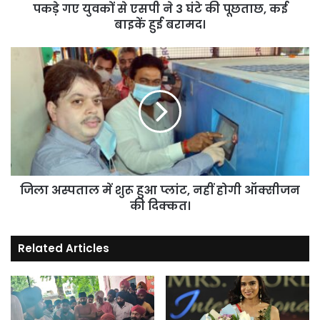
पूछताछ,
पकड़े गए युवकों से एसपी ने 3 घंटे की पूछताछ, कई
कई
बाइकें हुई बरामद।
बाइकें
हुई
जिला
बरामद।
अस्पताल
में
शुरू
हुआ
प्लांट,
नहीं
होगी
ऑक्सीजन
की
जिला अस्पताल में शुरू हुआ प्लांट, नहीं होगी ऑक्सीजन
दिक्कत।
की दिक्कत।
Related Articles