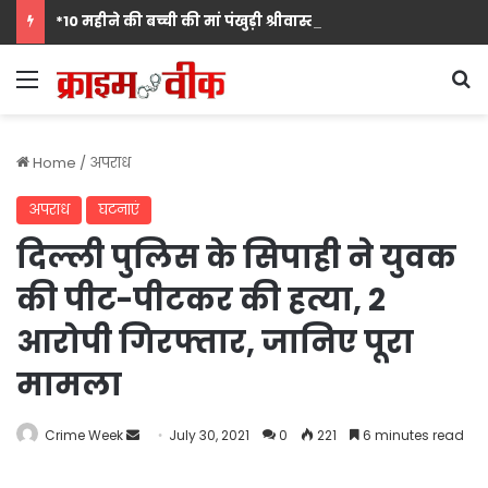
*10 महीने की बच्ची की मां पंखुड़ी श्रीवास्तव बनीं Mrs. मिसेज़ वर्ल्ड इंटरनेशनल 2026 की फर्स्ट रनर-अप, मां बनना सपनों का अंत नहीं शुरुआत है का दिया संदेश*
Menu
S
Home
/
अपराध
अपराध
घटनाएं
दिल्ली पुलिस के सिपाही ने युवक
की पीट-पीटकर की हत्या, 2
आरोपी गिरफ्तार, जानिए पूरा
मामला
Send
Crime Week
July 30, 2021
0
221
6 minutes read
an
email