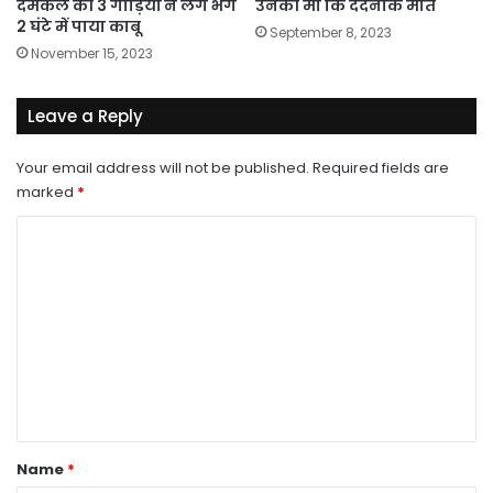
दमकल की 3 गाड़ियों ने लग भग
उनकी मां कि दर्दनाक मौत
2 घंटे में पाया काबू
September 8, 2023
November 15, 2023
Leave a Reply
Your email address will not be published.
Required fields are
marked
*
C
o
m
m
e
n
t
*
Name
*