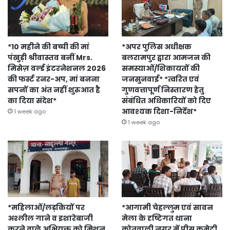
*10 महीने की बच्ची की मां
*अपर पुलिस अधीक्षक
पंखुड़ी श्रीवास्तव बनीं Mrs.
बलरामपुर द्वारा आमजन की
मिसेज़ वर्ल्ड इंटरनेशनल 2026
समस्याओं/शिकायतों की
की फर्स्ट रनर-अप, मां बनना
जनसुनवाई* *त्वरित एवं
सपनों का अंत नहीं शुरुआत है
गुणवत्तापूर्ण निस्तारण हेतु
का दिया संदेश*
संबंधित अधिकारियों को दिए
आवश्यक दिशा-निर्देश*
1 week ago
1 week ago
*महिलाओं/लड़कियों पर
*आगामी चेहल्लुम एवं सावन
अश्लील गाने व इशारेबाजी
मेला के दृष्टिगत थाना
करने वाले अभियुक्त को मिशन
कोतवाली नगर में पीस कमेटी