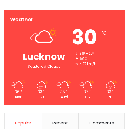
Weather
30
℃
Lucknow
36º - 27º
69%
4.27 km/h
Scattered Clouds
36
33
35
37
32
℃
℃
℃
℃
℃
Mon
Tue
Wed
Thu
Fri
Popular
Recent
Comments