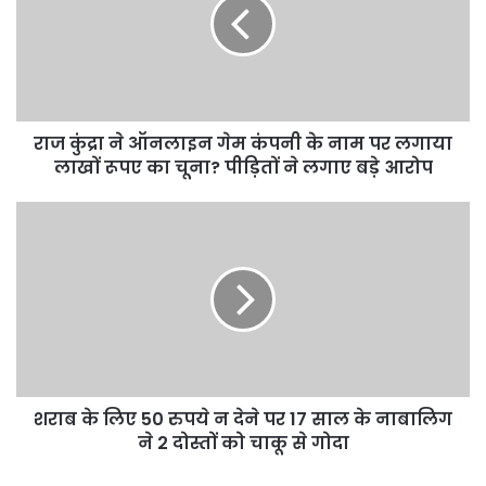
ऑनलाइन
गेम
कंपनी
के
नाम
पर
लगाया
राज कुंद्रा ने ऑनलाइन गेम कंपनी के नाम पर लगाया
लाखों
लाखों रूपए का चूना? पीड़ितों ने लगाए बड़े आरोप
रूपए
का
शराब
चूना?
के
पीड़ितों
लिए
ने
50
लगाए
रुपये
बड़े
न
आरोप
देने
पर
17
साल
शराब के लिए 50 रुपये न देने पर 17 साल के नाबालिग
के
ने 2 दोस्तों को चाकू से गोदा
नाबालिग
ने