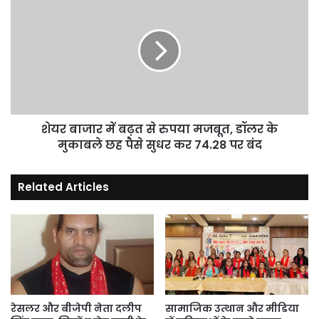
बात
बाजार
की
में
बढ़त
से
रुपया
मजबूत,
डॉलर
के
मुकाबले
शेयर बाजार में बढ़त से रुपया मजबूत, डॉलर के
छह
मुकाबले छह पैसे सुधर कर 74.28 पर बंद
पैसे
सुधर
Related Articles
कर
74.28
पर
बंद
रेसलर और बीजेपी नेता दलीप
सामाजिक उत्थान और मीडिया