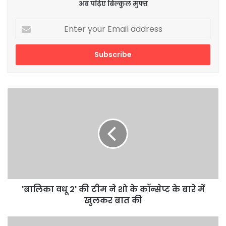
अब पढ़िए बिल्कुल मुफ्त
Enter
your
Email
address
'बालिका
वधू
2'
की
टीम
ने
शो
के
कॉन्सेप्ट
के
'बालिका वधू 2' की टीम ने शो के कॉन्सेप्ट के बारे में
बारे
खुलकर बात की
में
खुलकर
शेयर