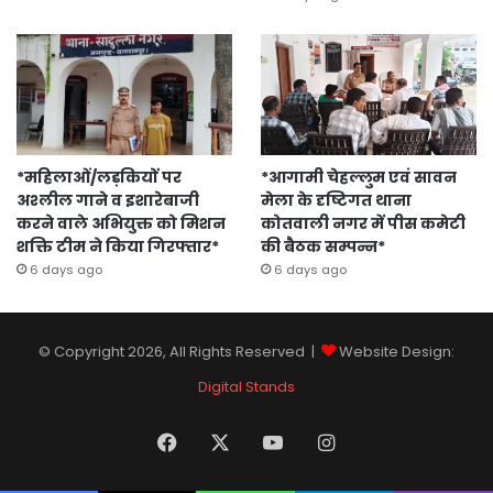
*महिलाओं/लड़कियों पर
*आगामी चेहल्लुम एवं सावन
अश्लील गाने व इशारेबाजी
मेला के दृष्टिगत थाना
करने वाले अभियुक्त को मिशन
कोतवाली नगर में पीस कमेटी
शक्ति टीम ने किया गिरफ्तार*
की बैठक सम्पन्न*
6 days ago
6 days ago
© Copyright 2026, All Rights Reserved |
Website Design:
Digital Stands
Facebook
X
YouTube
Instagram