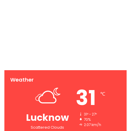
Weather
31
℃
Lucknow
31º - 27º
70%
2.07 km/h
Scattered Clouds