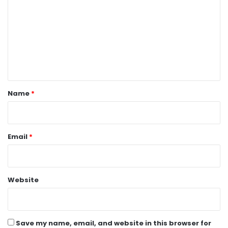
m
m
e
n
t
*
Name
*
Email
*
Website
Save my name, email, and website in this browser for