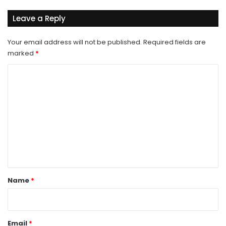
Leave a Reply
Your email address will not be published.
Required fields are
marked
*
C
o
m
m
e
n
t
*
Name
*
Email
*