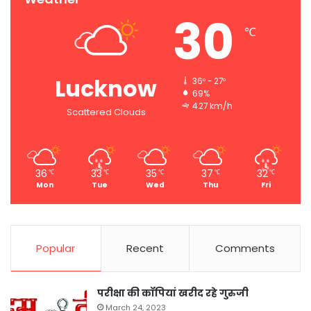
30
℃
Lucknow
36º - 27º
69%
4.27 km/h
Scattered Clouds
36
33
35
37
32
℃
℃
℃
℃
℃
Mon
Tue
Wed
Thu
Fri
Popular
Recent
Comments
परीक्षा की कॉपियां खरीद रहे गुरुजी
March 24, 2023