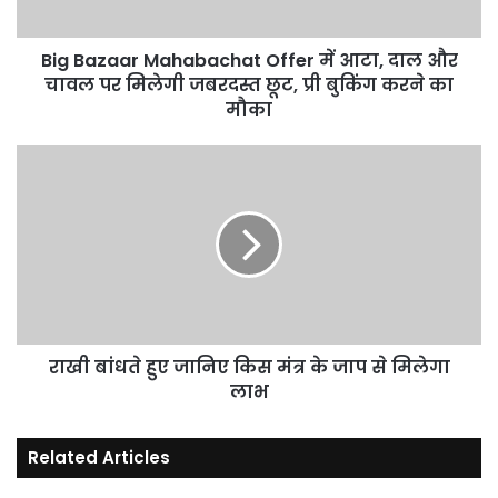
और
चावल
पर
Big Bazaar Mahabachat Offer में आटा, दाल और
मिलेगी
चावल पर मिलेगी जबरदस्त छूट, प्री बुकिंग करने का
जबरदस्त
मौका
छूट,
प्री
राखी
बुकिंग
बांधते
करने
हुए
का
जानिए
मौका
किस
मंत्र
के
जाप
से
मिलेगा
राखी बांधते हुए जानिए किस मंत्र के जाप से मिलेगा
लाभ
लाभ
Related Articles