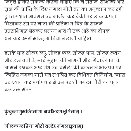
निवृत्त होकर संकल्प करना चाहिए कि मैं संतान, सौभाग्य और
सुख की प्राप्ति के लिए मंगला गौरी व्रत का अनुष्ठान कर रही
हूं । तत्पश्चात आचमन एवं मार्जन कर चैकी पर लाल कपड़ा
बिछाकर उस पर माता की प्रतिमा व चित्र के सामने
उत्तराभिमुख बैठकर प्रसन्न भाव में एक आटे का दीपक
बनाकर उसमें सोलह बातियां जलानी चाहिए।
इसके बाद सोलह लड्डू, सोलह फल, सोलह पान, सोलह लवंग
और इलायची के साथ सुहाग की सामग्री और मिठाई माता के
सामने रखकर अष्ट गंध एवं चमेली की कलम से भोजपत्र पर
लिखित मंगला गौरी यंत्र स्थापित कर विधिवत विनियोग, न्यास
एवं ध्यान कर पंचोपचार से उस पर श्री मंगला गौरी का पूजन
कर उक्त मंत्र-
कुंकुमागुरुलिप्तांगा सर्वाभरणभूषिताम् ।
नीलकण्ठप्रियां गौरीं वन्देहं मंगलाह्वयाम्।।