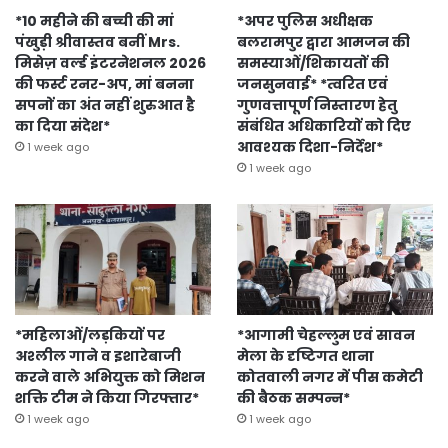
*10 महीने की बच्ची की मां
*अपर पुलिस अधीक्षक
पंखुड़ी श्रीवास्तव बनीं Mrs.
बलरामपुर द्वारा आमजन की
मिसेज़ वर्ल्ड इंटरनेशनल 2026
समस्याओं/शिकायतों की
की फर्स्ट रनर-अप, मां बनना
जनसुनवाई* *त्वरित एवं
सपनों का अंत नहीं शुरुआत है
गुणवत्तापूर्ण निस्तारण हेतु
का दिया संदेश*
संबंधित अधिकारियों को दिए
आवश्यक दिशा-निर्देश*
1 week ago
1 week ago
*महिलाओं/लड़कियों पर
*आगामी चेहल्लुम एवं सावन
अश्लील गाने व इशारेबाजी
मेला के दृष्टिगत थाना
करने वाले अभियुक्त को मिशन
कोतवाली नगर में पीस कमेटी
शक्ति टीम ने किया गिरफ्तार*
की बैठक सम्पन्न*
1 week ago
1 week ago