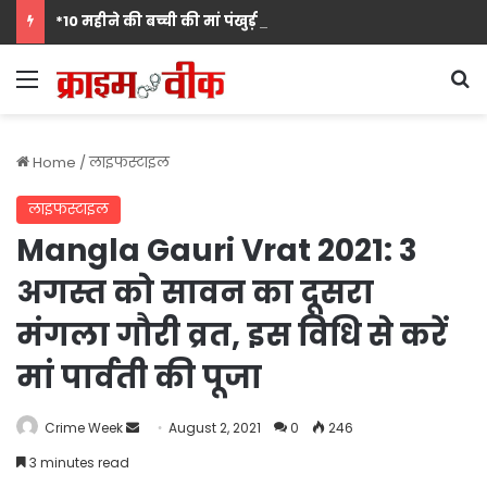
*10 महीने की बच्ची की मां पंखुड़ी श्रीवास्तव बनीं Mrs. मिसेज़ वर्ल्ड इंटरनेशनल 2026 की फर्स्ट रनर-अप, मां बनना सपनों का अंत नहीं शुरुआत है का दिया संदेश*
Menu
S
Home
/
लाइफस्टाइल
लाइफस्टाइल
Mangla Gauri Vrat 2021: 3
अगस्त को सावन का दूसरा
मंगला गौरी व्रत, इस विधि से करें
मां पार्वती की पूजा
Send
Crime Week
August 2, 2021
0
246
an
3 minutes read
email